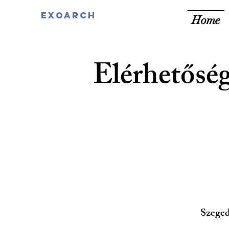
EXOARCH
Home
Elérhetősé
Szege